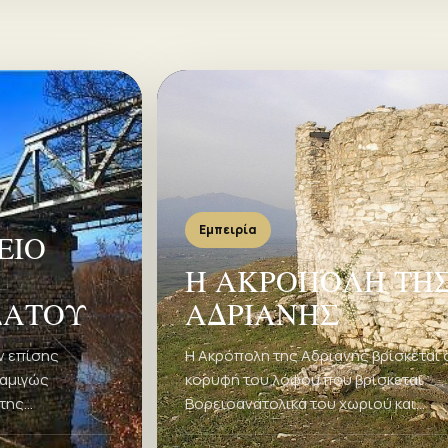
Εμπειρία
ΕΙΟ
Η ΑΚΡΟΠΟΛΗ ΤΗ
ΔΑΤΟΥ
ΑΔΡΙΑΝΗΣ
ν επίσης
Η Ακρόπολη της Αδριανής βρίσκεται 
 αμιγώς
κορυφή του λόφου που βρίσκεται
της
Βορειοανατολικά του χωριού και
, Ποιος ήταν
χρονολογείται στον 6ο π.Χ. αιώνα.