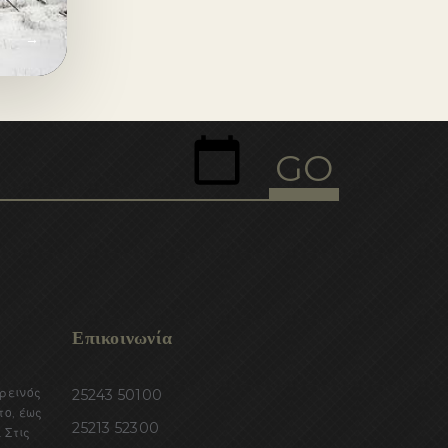
→
Επικοινωνία
ορεινός
25243 50100
το, έως
25213 52300
 Στις