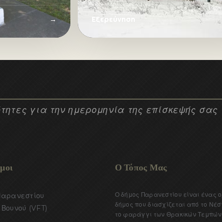
Αλεξανδρούπολη.
→
Εξερεύνηση
τητες για την ημερομηνία της επίσκεψής σας
μοι
Ο Τόπος Μας
Ο δήμος Παρανεστίου είναι ένας 
Παρανεστίου
δήμος που διασχίζεται από το Νέσ
Βουνού (VFT)
το φαράγγι των Θρακικών Τεμπών.