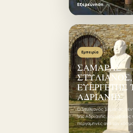
όμως ο Αλέξανδρος Ν. Μ
Εξερεύνηση
Γιατί έχει στηθεί μνημείο;
Εμπειρία
ΣΑΜΑΡΑΣ
ΣΤΥΛΙΑΝΟΣ,
ΕΥΕΡΓΕΤΗΣ 
ΑΔΡΙΑΝΗΣ
Ο Στυλιανός Σαμαράς, γέ
της Αδριανής, κορυφαίος 
περγαμηνές ανά τον κόσμο
ευεργέτης της περιοχής