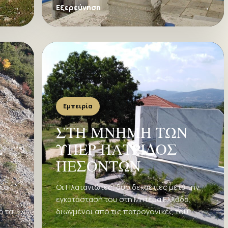
περίοδο 1916-1918, ανέρχονταν στα 500
→
Εξερεύνηση
→
άτομα.
Εμπειρία
ΣΤΗ ΜΝΗΜΗ ΤΩΝ
Σ
ΥΠΕΡ ΠΑΤΡΙΔΟΣ
ΠΕΣΟΝΤΩΝ
αίο
Οι Πλατανιώτες, δυο δεκαετίες μετά την
εγκατάστασή του στη Μητέρα Ελλάδα,
ό τα
διωγμένοι από τις πατρογονικές του
εστίες, γνωρίζουν για δεύτερη φορά τον