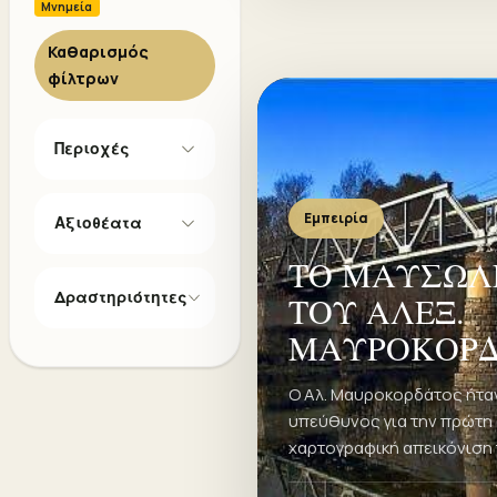
Μνημεία
Καθαρισμός
φίλτρων
Περιοχές
Εμπειρία
Αξιοθέατα
ΤΟ ΜΑΥΣΩΛ
Δραστηριότητες
ΤΟΥ ΑΛΕΞ.
ΜΑΥΡΟΚΟΡ
Ο Αλ. Μαυροκορδάτος ήτα
υπεύθυνος για την πρώτη
χαρτογραφική απεικόνιση 
μετεπαναστατικής Ελλάδας