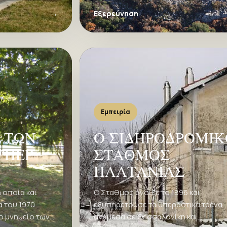
αιώνα μ.Χ
→
Εξερεύνηση
Εμπειρία
 ΤΩΝ
Ο ΣΙΔΗΡΟΔΡΟΜΙ
ΥΠΕΡ
ΣΤΑΘΜΟΣ
ΠΛΑΤΑΝΙΑΣ
 οποία και
Ο Σταθμός άνοιξε το 1896 και
 του 1970
εξυπηρετούσε τα υπεραστικά τρένα
ο μνημείο των
ανάμεσα σε Θεσσαλονίκη και