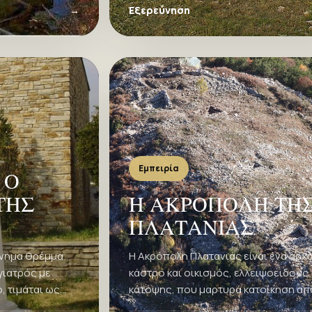
αυροκορδάτος;
→
Εξερεύνηση
Εμπειρία
 Ο
ΤΗΣ
Η ΑΚΡΟΠΟΛΗ ΤΗ
ΠΛΑΤΑΝΙΑΣ
ννημα θρέμμα
Η Ακρόπολη Πλατανιάς είναι ένα αρχ
γιατρός με
κάστρο και οικισμός, ελλειψοειδούς
, τιμάται ως
κάτοψης, που μαρτυρά κατοίκηση απ
προϊστορικά χρόνια μέχρι και τον 6ο