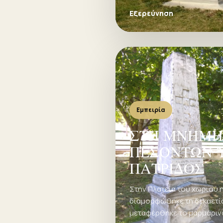
Εξερεύνηση
Εμπειρία
ΣΤΗ ΜΝΗΜΗ
ΠΕΣΟΝΤΩΝ 
ΠΑΤΡΙΔΟΣ
Στην Πλατεία του χωριού η
διαμορφώθηκε τη δεκαετία
μεταφέρθηκε το μαρμάριν