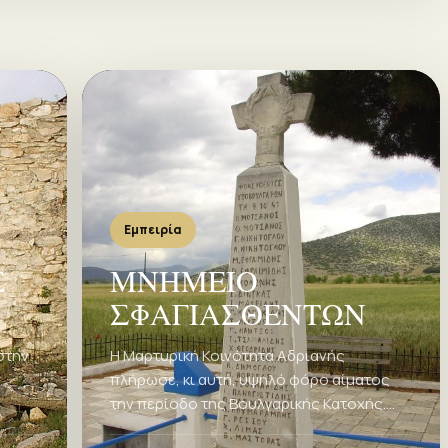
Εμπειρία
Σ
ΜΝΗΜΕΙΟ
ΣΦΑΓΙΑΣΘΕΝΤΩΝ
στην
Η Μαρτυρική Κοινότητα Αδριανής
πλήρωσε, κι αυτή, υψηλό φόρο αίματος
την περίοδο της Βουλγαρικής Κατοχής.
Σύμφωνα με ερευνητές, τα θύματα την