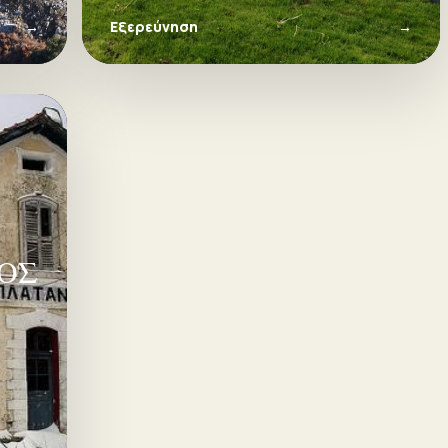
διωγμό, την περίοδο της Βουλγαρικής
→
Εξερεύνηση
→
κατοχής.
ΚΟΣ