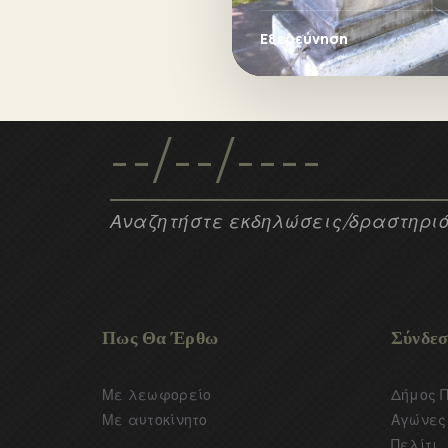
Πεσόντων υπέρ Πατρίδος.
Εξερεύνηση
Αναζητήστε εκδηλώσεις/δραστηριό
Πως Θα Έρθω
Σύνδεσ
Με λεωφορείο
Δήμος 
Με αυτοκίνητο
Αγώνες 
Πελίτι