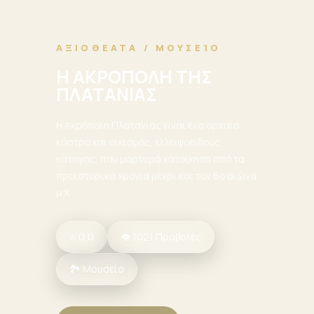
ΑΞΙΟΘΕΑΤΑ / ΜΟΥΣΕΊΟ
Η ΑΚΡΟΠΟΛΗ ΤΗΣ
ΠΛΑΤΑΝΙΑΣ
Η Ακρόπολη Πλατανιάς είναι ένα αρχαίο
κάστρο και οικισμός, ελλειψοειδούς
κάτοψης, που μαρτυρά κατοίκηση από τα
προϊστορικά χρόνια μέχρι και τον 6ο αιώνα
μ.Χ
⭐ 0,0
👁 1021 Προβολές
🏞 Μουσείο