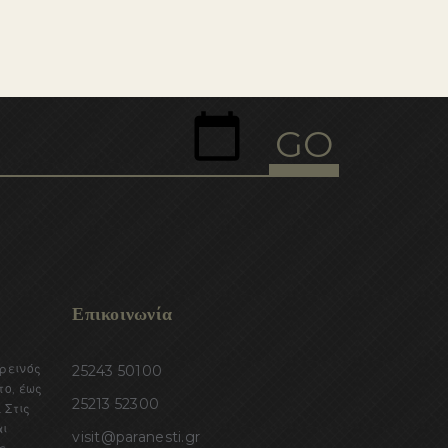
Επικοινωνία
ορεινός
25243 50100
το, έως
25213 52300
 Στις
αι
visit@paranesti.gr