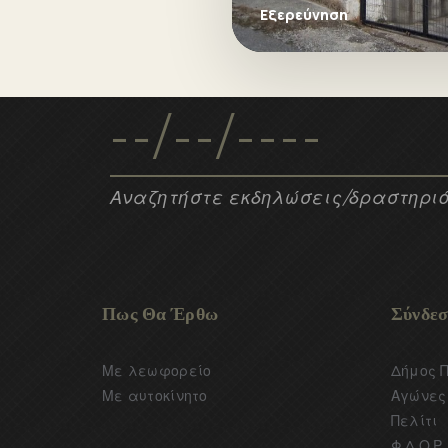
2011, 13 άτομα, πρόσφυγες
Εξερεύνηση
Αναζητήστε εκδηλώσεις/δραστηριό
Πως Θα Έρθω
Σύνδεσ
Με λεωφορείο
Δήμος 
Με αυτοκίνητο
Αγώνες 
Πελίτι
Φ.Δ.Ο.Ρ.