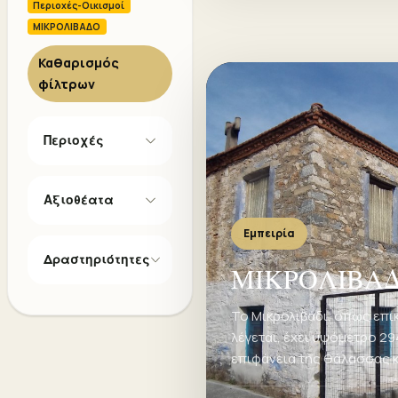
Περιοχές-Οικισμοί
ΜΙΚΡΟΛΙΒΑΔΟ
Καθαρισμός
φίλτρων
Περιοχές
Αξιοθέατα
Εμπειρία
Δραστηριότητες
ΜΙΚΡΟΛΙΒΑ
Το Μικρολιβάδι, όπως επι
λέγεται, έχει υψόμετρο 29
επιφάνεια της θάλασσας κ
κατοικούν σύμφωνα με τη