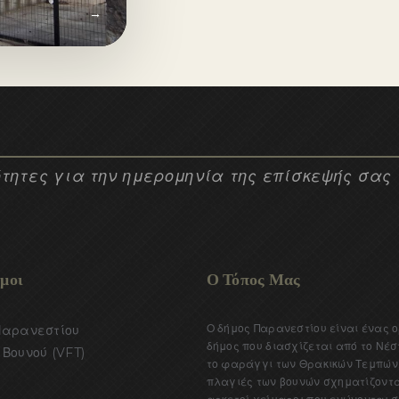
 στην καταγωγή.
→
τητες για την ημερομηνία της επίσκεψής σας
μοι
Ο Τόπος Μας
Ο δήμος Παρανεστίου είναι ένας 
Παρανεστίου
δήμος που διασχίζεται από το Νέσ
Βουνού (VFT)
το φαράγγι των Θρακικών Τεμπών.
πλαγιές των βουνών σχηματίζοντ