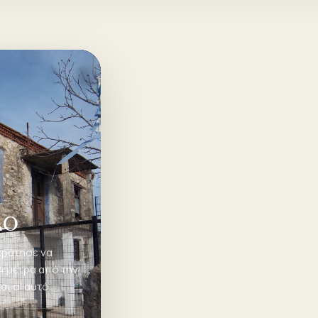
ΔΟ
κράτησε να
4 μέτρα από την
αι σ’ αυτό
ν απογραφή του