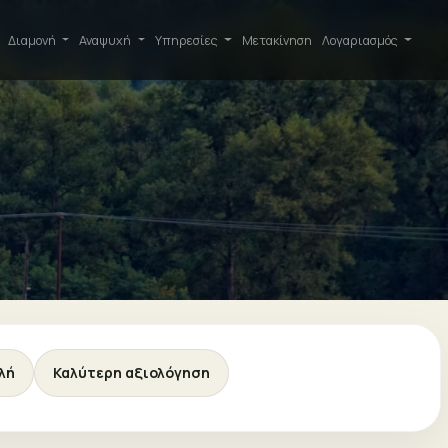
Διαμονή
Αναψυχή
Υπηρεσίες
Μετακίνηση
Λογαριασμός
λή
Καλύτερη αξιολόγηση