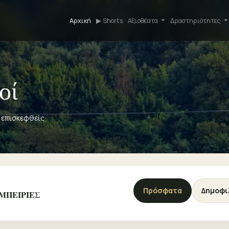
Αρχική
▶ Shorts
Αξιοθέατα
Δραστηριότητες
οί
α επισκεφθείς
Πρόσφατα
Δημοφι
 ΕΜΠΕΙΡΙΕΣ