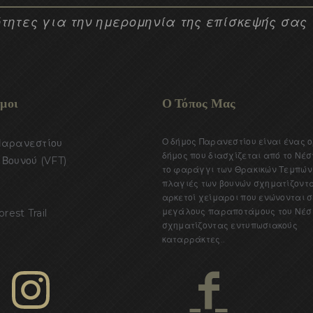
τητες για την ημερομηνία της επίσκεψής σας
μοι
Ο Τόπος Μας
Ο δήμος Παρανεστίου είναι ένας 
Παρανεστίου
δήμος που διασχίζεται από το Νέσ
Βουνού (VFT)
το φαράγγι των Θρακικών Τεμπών.
πλαγιές των βουνών σχηματίζοντ
αρκετοί χείμαροι που ενώνονται σ
μεγάλους παραποτάμους του Νέσ
orest Trail
σχηματίζοντας εντυπωσιακούς
καταρράκτες..