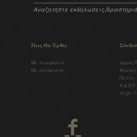
Αναζητήστε εκδηλώσεις/δραστηριό
Πως Θα Έρθω
Σύνδεσ
Με λεωφορείο
Δήμος 
Με αυτοκίνητο
Αγώνες 
Πελίτι
Φ.Δ.Ο.Ρ.
Virgin F