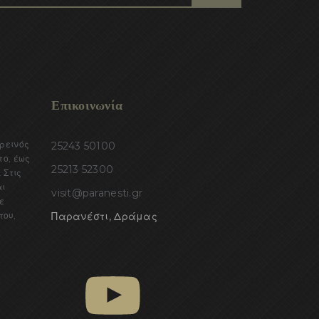
Επικοινωνία
ορεινός
25243 50100
το, έως
25213 52300
 Στις
αι
visit@paranesti.gr
ε
του,
Παρανέστι, Δράμας