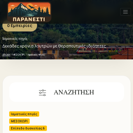
0 Εμπειρίες
Ιαματικές πηγές
Ιαματικές πηγές - 0 ΕΜΠΕΙΡΙΕΣ
Πρόσφατα
Δημοφιλή
Καλύτερη αξιολόγηση
Δεκάδες χρόνια λουτρών με θεραπευτικές ιδιότητες
ΑΡΧΙΚΗ
ΜΕΣΟΧΩΡΙ
Ιαματικές πηγές
ΑΝΑΖΗΤΗΣΗ
Ιαματικές πηγές
ΜΕΣΟΧΩΡΙ
Επίπεδο δυσκολίας 6