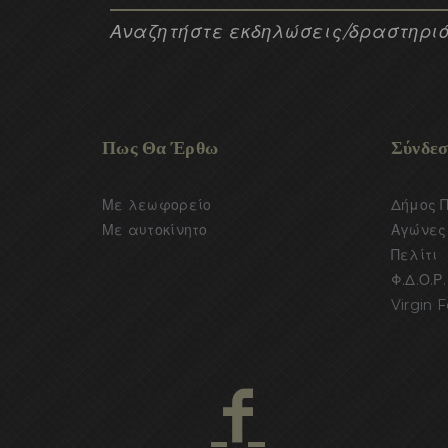
Αναζητήστε εκδηλώσεις/δραστηριό
Πως Θα Έρθω
Σύνδεσ
Με λεωφορείο
Δήμος 
Με αυτοκίνητο
Αγώνες 
Πελίτι
Φ.Δ.Ο.Ρ.
Virgin F