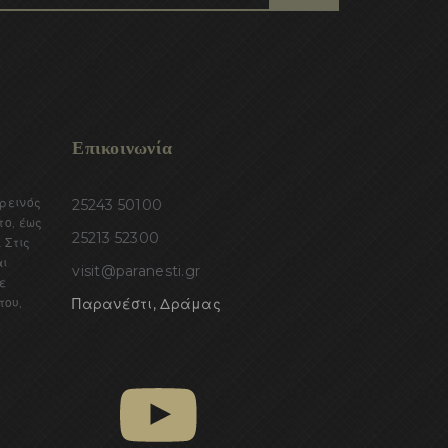
Επικοινωνία
ορεινός
25243 50100
το, έως
25213 52300
 Στις
αι
visit@paranesti.gr
ε
του,
Παρανέστι, Δράμας