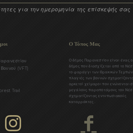
τητες για την ημερομηνία της επίσκεψής σας
μοι
Ο Τόπος Μας
Ο δήμος Παρανεστίου είναι ένας 
Παρανεστίου
δήμος που διασχίζεται από το Νέσ
Βουνού (VFT)
το φαράγγι των Θρακικών Τεμπών.
πλαγιές των βουνών σχηματίζοντ
αρκετοί χείμαροι που ενώνονται σ
μεγάλους παραποτάμους του Νέσ
orest Trail
σχηματίζοντας εντυπωσιακούς
καταρράκτες..