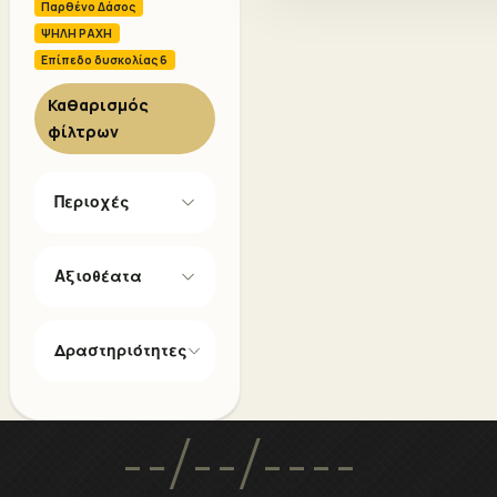
Παρθένο Δάσος
ΨΗΛΗ ΡΑΧΗ
Επίπεδο δυσκολίας 6
Καθαρισμός
φίλτρων
Περιοχές
Αξιοθέατα
Δραστηριότητες