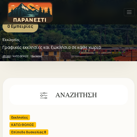
0 Εμπειρίες
Εκκλησίες
Εκκλησίες - 0 ΕΜΠΕΙΡΙΕΣ
Πρόσφατα
Δημοφιλή
Καλύτερη αξιολόγηση
Γραφικές εκκλησίες και ξωκλήσια σε κάθε χωριό
ΑΡΧΙΚΗ
ΚΑΤΩ ΘΟΛΟΣ
Εκκλησίες
ΑΝΑΖΗΤΗΣΗ
Εκκλησίες
ΚΑΤΩ ΘΟΛΟΣ
Επίπεδο δυσκολίας 8