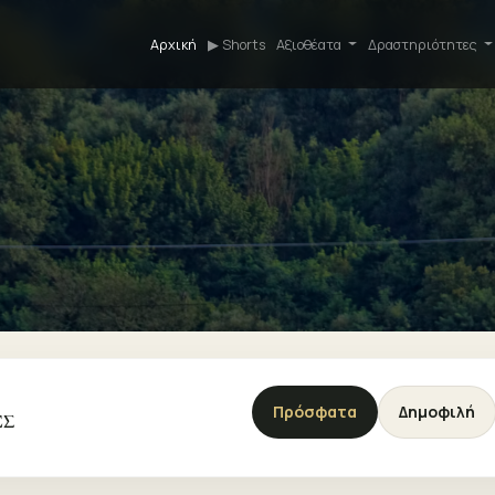
Αρχική
▶ Shorts
Αξιοθέατα
Δραστηριότητες
Πρόσφατα
Δημοφιλή
ΕΣ