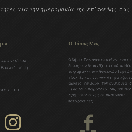
τητες για την ημερομηνία της επίσκεψής σας
μοι
Ο Τόπος Μας
Ο δήμος Παρανεστίου είναι ένας 
Παρανεστίου
δήμος που διασχίζεται από το Νέσ
Βουνού (VFT)
το φαράγγι των Θρακικών Τεμπών.
πλαγιές των βουνών σχηματίζοντ
αρκετοί χείμαροι που ενώνονται σ
μεγάλους παραποτάμους του Νέσ
orest Trail
σχηματίζοντας εντυπωσιακούς
καταρράκτες..