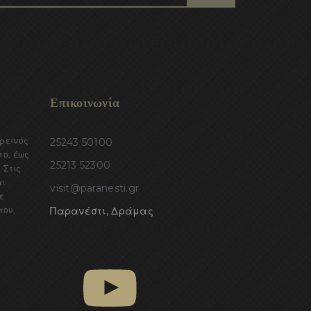
Επικοινωνία
ορεινός
25243 50100
το, έως
25213 52300
 Στις
αι
visit@paranesti.gr
ε
του,
Παρανέστι, Δράμας