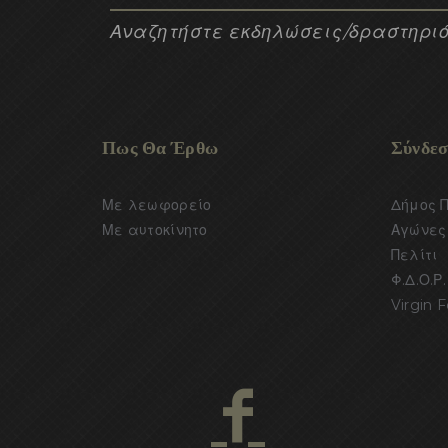
Αναζητήστε εκδηλώσεις/δραστηριό
Πως Θα Έρθω
Σύνδεσ
Με λεωφορείο
Δήμος 
Με αυτοκίνητο
Αγώνες 
Πελίτι
Φ.Δ.Ο.Ρ.
Virgin F