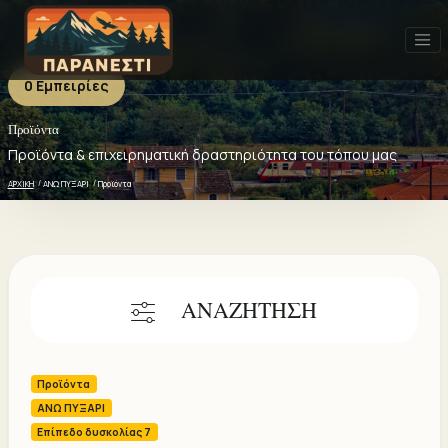
0 Εμπειρίες
Προϊόντα
Προϊόντα - 0 ΕΜΠΕΙΡΙΕΣ
Πρόσφατα
Δημοφιλή
Καλύτερη αξιολόγηση
Προϊόντα & επιχειρηματική δραστηριότητα του τόπου μας
ΑΡΧΙΚΗ
ΑΝΩ ΠΥΞΑΡΙ
Προϊόντα
ΑΝΑΖΗΤΗΣΗ
Προϊόντα
ΑΝΩ ΠΥΞΑΡΙ
Επίπεδο δυσκολίας 7