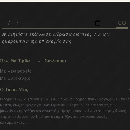
Αναζητήστε εκδηλώσεις/δραστηριότητες για την
ημερομηνία της επίσκεψής σας
Πως Θα Έρθω
Σύνδεσμοι
Με λεωφορείο
Με αυτοκίνητο
Ο Τόπος Μας
Ο δήμος Παρανεστίου είναι ένας ορεινός δήμος που διασχίζεται από το
Νέστο, έως το φαράγγι των Θρακικών Τεμπών. Στις πλαγιές των
βουνών σχηματίζονται αρκετοί χείμαροι που ενώνονται σε μεγάλους
παραποτάμους του Νέστου, σχηματίζοντας εντυπωσιακούς
καταρράκτες..