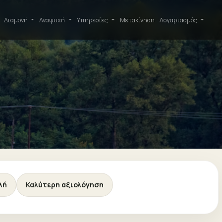
Διαμονή
Αναψυχή
Υπηρεσίες
Μετακίνηση
Λογαριασμός
λή
Καλύτερη αξιολόγηση