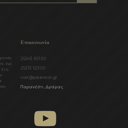
Επικοινωνία
ορεινός
25243 50100
το, έως
25213 52300
 Στις
αι
visit@paranesti.gr
ε
του,
Παρανέστι, Δράμας