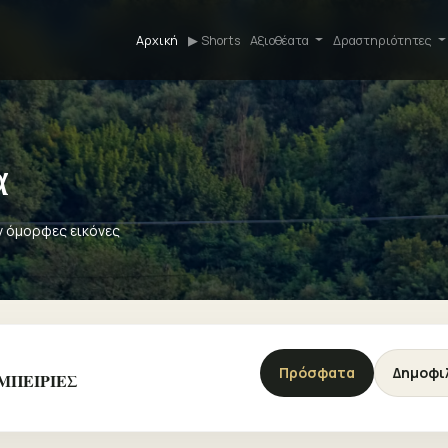
Αρχική
▶ Shorts
Αξιοθέατα
Δραστηριότητες
α
ν όμορφες εικόνες
Πρόσφατα
Δημοφι
ΕΜΠΕΙΡΙΕΣ