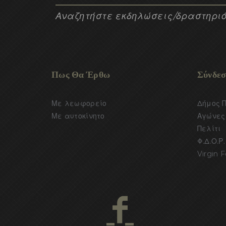
Αναζητήστε εκδηλώσεις/δραστηριό
Πως Θα Έρθω
Σύνδεσ
Με λεωφορείο
Δήμος 
Με αυτοκίνητο
Αγώνες 
Πελίτι
Φ.Δ.Ο.Ρ.
Virgin F