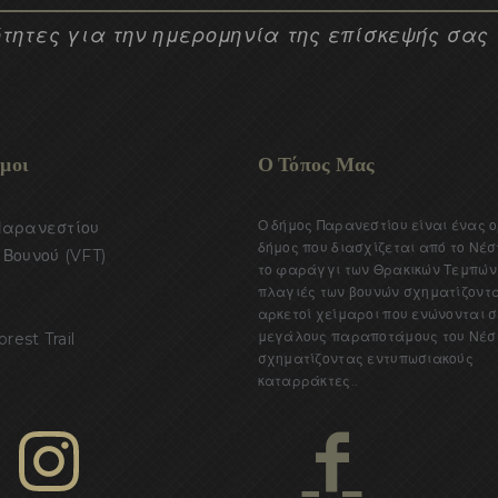
τητες για την ημερομηνία της επίσκεψής σας
μοι
Ο Τόπος Μας
Ο δήμος Παρανεστίου είναι ένας 
Παρανεστίου
δήμος που διασχίζεται από το Νέσ
Βουνού (VFT)
το φαράγγι των Θρακικών Τεμπών.
πλαγιές των βουνών σχηματίζοντ
αρκετοί χείμαροι που ενώνονται σ
μεγάλους παραποτάμους του Νέσ
orest Trail
σχηματίζοντας εντυπωσιακούς
καταρράκτες..