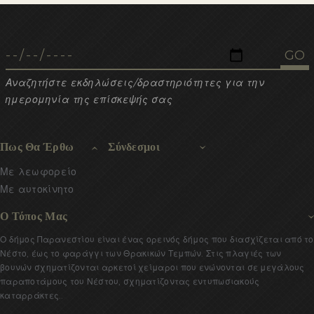
Αναζητήστε εκδηλώσεις/δραστηριότητες για την
ημερομηνία της επίσκεψής σας
Πως Θα Έρθω
Σύνδεσμοι
Με λεωφορείο
Με αυτοκίνητο
Ο Τόπος Μας
Ο δήμος Παρανεστίου είναι ένας ορεινός δήμος που διασχίζεται από το
Νέστο, έως το φαράγγι των Θρακικών Τεμπών. Στις πλαγιές των
βουνών σχηματίζονται αρκετοί χείμαροι που ενώνονται σε μεγάλους
παραποτάμους του Νέστου, σχηματίζοντας εντυπωσιακούς
καταρράκτες..