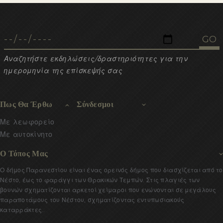
Αναζητήστε εκδηλώσεις/δραστηριότητες για την
ημερομηνία της επίσκεψής σας
Πως Θα Έρθω
Σύνδεσμοι
Με λεωφορείο
Με αυτοκίνητο
Ο Τόπος Μας
Ο δήμος Παρανεστίου είναι ένας ορεινός δήμος που διασχίζεται από το
Νέστο, έως το φαράγγι των Θρακικών Τεμπών. Στις πλαγιές των
βουνών σχηματίζονται αρκετοί χείμαροι που ενώνονται σε μεγάλους
παραποτάμους του Νέστου, σχηματίζοντας εντυπωσιακούς
καταρράκτες..