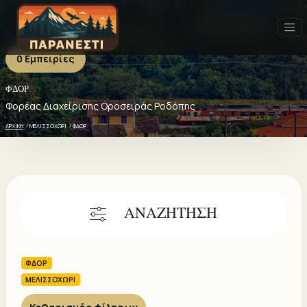
0 Εμπειρίες
ΦΔΟΡ
ΦΔΟΡ - 0 ΕΜΠΕΙΡΙΕΣ
Πρόσφατα
Δημοφιλή
Καλύτερη αξιολόγηση
Φορέας Διαχείρισης Οροσειράς Ροδόπης
ΑΡΧΙΚΗ
ΜΕΛΙΣΣΟΧΩΡΙ
ΦΔΟΡ
ΑΝΑΖΗΤΗΣΗ
ΦΔΟΡ
ΜΕΛΙΣΣΟΧΩΡΙ