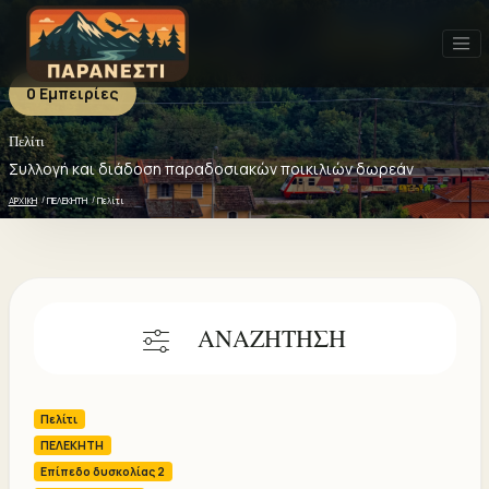
0 Εμπειρίες
Πελίτι
Πελίτι - 0 ΕΜΠΕΙΡΙΕΣ
Πρόσφατα
Δημοφιλή
Καλύτερη αξιολόγηση
Συλλογή και διάδοση παραδοσιακών ποικιλιών δωρεάν
ΑΡΧΙΚΗ
ΠΕΛΕΚΗΤΗ
Πελίτι
ΑΝΑΖΗΤΗΣΗ
Πελίτι
ΠΕΛΕΚΗΤΗ
Επίπεδο δυσκολίας 2