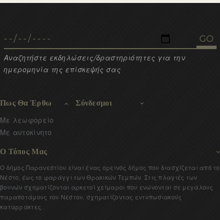
Αναζητήστε εκδηλώσεις/δραστηριότητες για την
ημερομηνία της επίσκεψής σας
Πως Θα Έρθω
Σύνδεσμοι
Με λεωφορείο
Με αυτοκίνητο
Ο Τόπος Μας
Ο δήμος Παρανεστίου είναι ένας ορεινός δήμος που διασχίζεται από το
Νέστο, έως το φαράγγι των Θρακικών Τεμπών. Στις πλαγιές των
βουνών σχηματίζονται αρκετοί χείμαροι που ενώνονται σε μεγάλους
παραποτάμους του Νέστου, σχηματίζοντας εντυπωσιακούς
καταρράκτες..