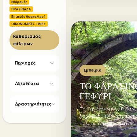
Εκδρομές
ΠΡΑΣΙΝΑΔΑ
Επίπεδο δυσκολίας 1
ΟΙΚΟΝΟΜΙΚΕΣ ΤΙΜΕΣ
Καθαρισμός
φίλτρων
Περιοχές
Εμπειρία
ΤΟ ΦΑΡΑΣΙΝ
Αξιοθέατα
ΓΕΦΥΡΙ
Δραστηριότητες
Το περίφημο μονότοξο γε
Φαρασινού είναι από τα πι
πολυφωτογραφημένα σημε
περιοχής