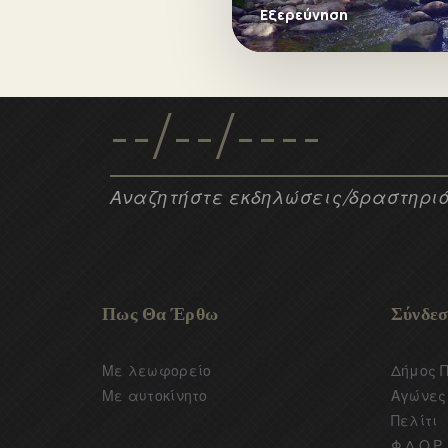
Εξερεύνηση
Αναζητήστε εκδηλώσεις/δραστηριό
Πως Θα Έρθω
Σύνδεσ
Με λεωφορείο
Δήμος 
Με αυτοκίνητο
Αγώνες 
Πελίτι
Φ.Δ.Ο.Ρ.