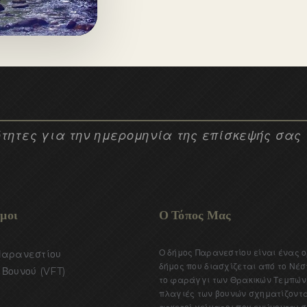
→
τητες για την ημερομηνία της επίσκεψής σας
μοι
Ο Τόπος Μας
Ο δήμος Παρανεστίου είναι ένας 
Παρανεστίου
δήμος που διασχίζεται από το Νέσ
Βουνού (VFT)
το φαράγγι των Θρακικών Τεμπών.
πλαγιές των βουνών σχηματίζοντ