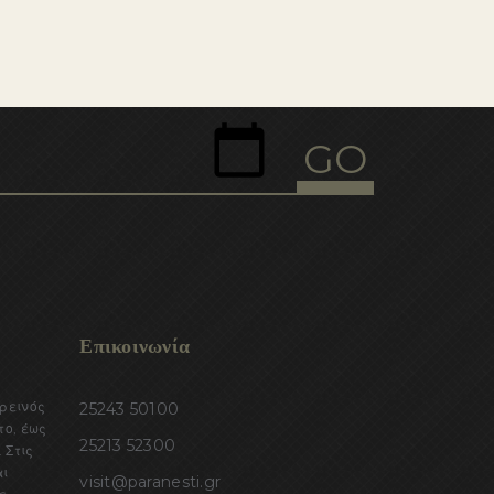
Επικοινωνία
ορεινός
25243 50100
το, έως
25213 52300
 Στις
αι
visit@paranesti.gr