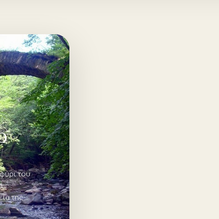
Ο
φύρι του
ο
ία της