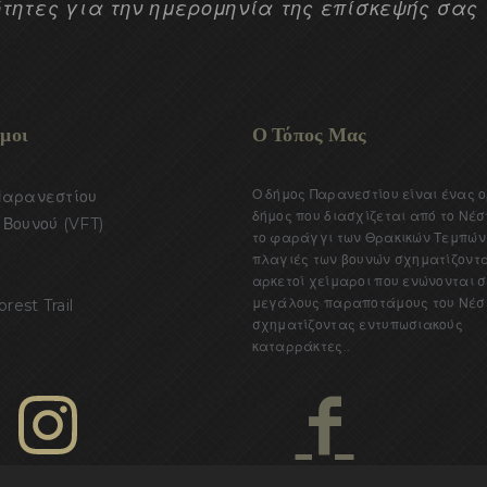
τητες για την ημερομηνία της επίσκεψής σας
μοι
Ο Τόπος Μας
Ο δήμος Παρανεστίου είναι ένας 
Παρανεστίου
δήμος που διασχίζεται από το Νέσ
Βουνού (VFT)
το φαράγγι των Θρακικών Τεμπών.
πλαγιές των βουνών σχηματίζοντ
αρκετοί χείμαροι που ενώνονται σ
μεγάλους παραποτάμους του Νέσ
orest Trail
σχηματίζοντας εντυπωσιακούς
καταρράκτες..