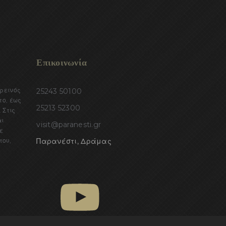
Επικοινωνία
ορεινός
25243 50100
το, έως
25213 52300
 Στις
αι
visit@paranesti.gr
ε
του,
Παρανέστι, Δράμας