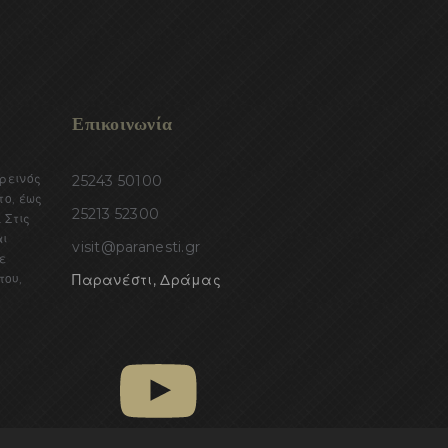
Επικοινωνία
ορεινός
25243 50100
το, έως
25213 52300
 Στις
αι
visit@paranesti.gr
ε
του,
Παρανέστι, Δράμας