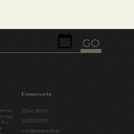
Επικοινωνία
ορεινός
25243 50100
το, έως
25213 52300
 Στις
αι
visit@paranesti.gr