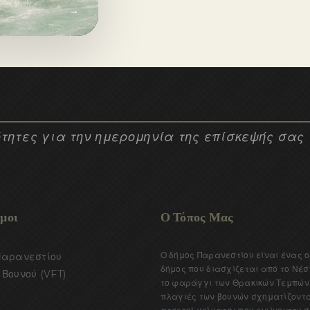
 αγάπη,
→
 φύση, στο
τητες για την ημερομηνία της επίσκεψής σας
μοι
Ο Τόπος Μας
Ο δήμος Παρανεστίου είναι ένας 
Παρανεστίου
δήμος που διασχίζεται από το Νέσ
Βουνού (VFT)
το φαράγγι των Θρακικών Τεμπών.
πλαγιές των βουνών σχηματίζοντ