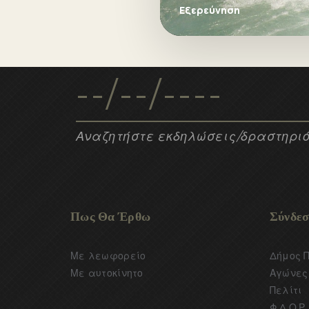
προσφέρουν με μεράκι και
Εξερεύνηση
δραστηριότητες μέσα στη
Παρανέστι της Δράμας.
Αναζητήστε εκδηλώσεις/δραστηριό
Πως Θα Έρθω
Σύνδεσ
Με λεωφορείο
Δήμος 
Με αυτοκίνητο
Αγώνες 
Πελίτι
Φ.Δ.Ο.Ρ.