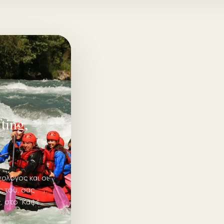
ing,
ολόγος και οι
ς του, σας
, στο “Καφέ
s, για να σας