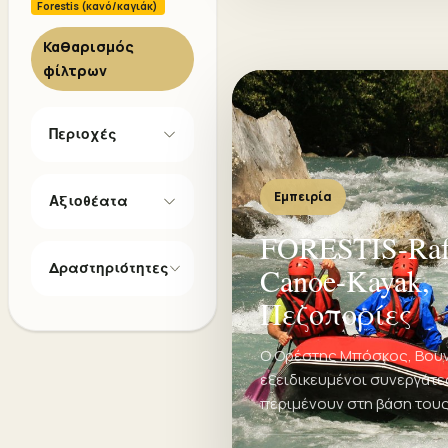
Forestis (κανό/καγιάκ)
Καθαρισμός
φίλτρων
Περιοχές
Εμπειρία
Αξιοθέατα
FORESTIS-Raft
Δραστηριότητες
Canoe-Kayak,
Πεζοπορίες
Ο Ορέστης Μπόσκος, Βουν
εξειδικευμένοι συνεργάτε
περιμένουν στη βάση τους
Θεραπευτήριο” του Foresti