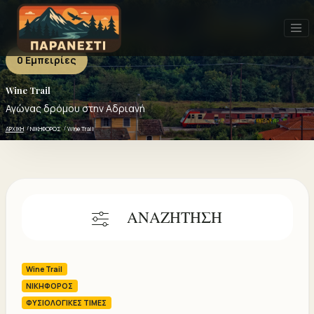
0 Εμπειρίες
Wine Trail
Wine Trail - 0 ΕΜΠΕΙΡΙΕΣ
Πρόσφατα
Δημοφιλή
Καλύτερη αξιολόγηση
Αγώνας δρόμου στην Αδριανή
ΑΡΧΙΚΗ
ΝΙΚΗΦΟΡΟΣ
Wine Trail
ΑΝΑΖΗΤΗΣΗ
Wine Trail
ΝΙΚΗΦΟΡΟΣ
ΦΥΣΙΟΛΟΓΙΚΕΣ ΤΙΜΕΣ