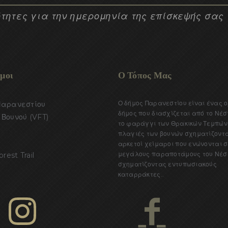
τητες για την ημερομηνία της επίσκεψής σας
μοι
Ο Τόπος Μας
Ο δήμος Παρανεστίου είναι ένας 
Παρανεστίου
δήμος που διασχίζεται από το Νέσ
Βουνού (VFT)
το φαράγγι των Θρακικών Τεμπών.
πλαγιές των βουνών σχηματίζοντ
αρκετοί χείμαροι που ενώνονται σ
μεγάλους παραποτάμους του Νέσ
orest Trail
σχηματίζοντας εντυπωσιακούς
καταρράκτες..