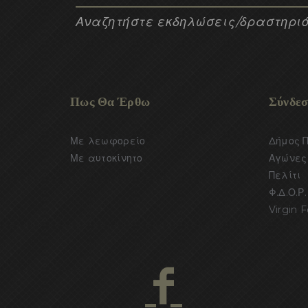
Αναζητήστε εκδηλώσεις/δραστηριό
Πως Θα Έρθω
Σύνδεσ
Με λεωφορείο
Δήμος 
Με αυτοκίνητο
Αγώνες 
Πελίτι
Φ.Δ.Ο.Ρ.
Virgin F