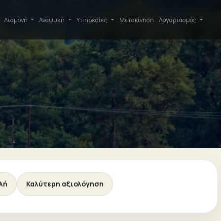
Διαμονή
Αναψυχή
Υπηρεσίες
Μετακίνηση
Λογαριασμός
λή
Καλύτερη αξιολόγηση