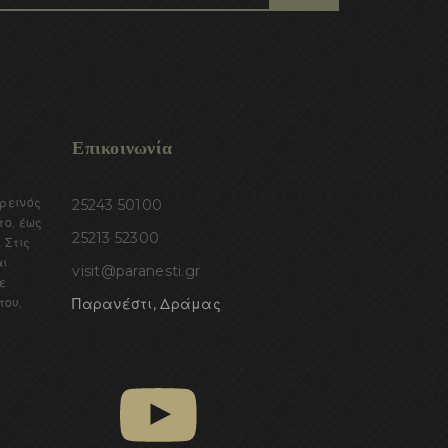
Επικοινωνία
ορεινός
25243 50100
το, έως
25213 52300
 Στις
αι
visit@paranesti.gr
ε
του,
Παρανέστι, Δράμας