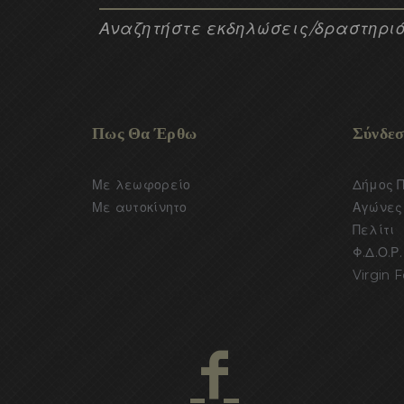
Αναζητήστε εκδηλώσεις/δραστηριό
Πως Θα Έρθω
Σύνδεσ
Με λεωφορείο
Δήμος 
Με αυτοκίνητο
Αγώνες 
Πελίτι
Φ.Δ.Ο.Ρ.
Virgin F