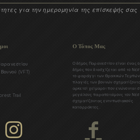
τητες για την ημερομηνία της επίσκεψής σας
μοι
Ο Τόπος Μας
Ο δήμος Παρανεστίου είναι ένας 
Παρανεστίου
δήμος που διασχίζεται από το Νέσ
Βουνού (VFT)
το φαράγγι των Θρακικών Τεμπών.
πλαγιές των βουνών σχηματίζοντ
αρκετοί χείμαροι που ενώνονται σ
μεγάλους παραποτάμους του Νέσ
orest Trail
σχηματίζοντας εντυπωσιακούς
καταρράκτες..