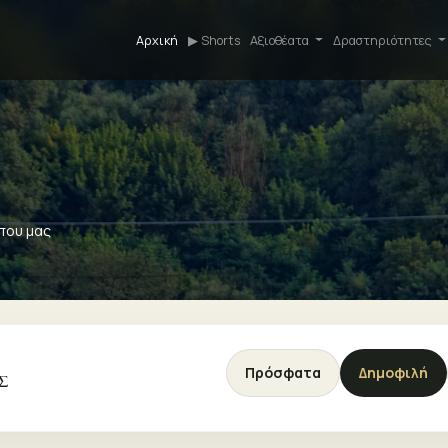
Αρχική
▶ Shorts
Αξιοθέατα
Δραστηριότητες
που μας
Πρόσφατα
Δημοφιλή
Σ