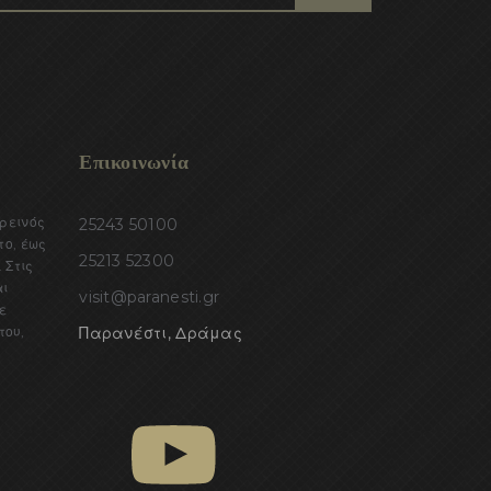
Επικοινωνία
ορεινός
25243 50100
το, έως
25213 52300
 Στις
αι
visit@paranesti.gr
ε
του,
Παρανέστι, Δράμας