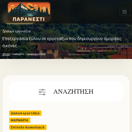
0 Εμπειρίες
Δασικά εργοτάξια
Επεξεργασία ξύλου σε εργοτάξια που δημιουργούν όμορφες
Δασικά εργοτάξια - 0 ΕΜΠΕΙΡΙΕΣ
Πρόσφατα
Δημοφιλή
Καλύτερη αξιολόγηση
εικόνες
ΑΡΧΙΚΗ
ΜΑΡΜΑΡΙΑ
Δασικά εργοτάξια
ΑΝΑΖΗΤΗΣΗ
Δασικά εργοτάξια
ΜΑΡΜΑΡΙΑ
Επίπεδο δυσκολίας 6