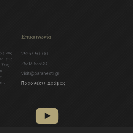
Επικοινωνία
ορεινός
25243 50100
το, έως
25213 52300
 Στις
αι
visit@paranesti.gr
ε
του,
Παρανέστι, Δράμας