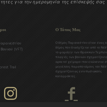
τητες για την ημερομηνία της επίσκεψής σας
μοι
Ο Τόπος Μας
Ο δήμος Παρανεστίου είναι ένας 
Παρανεστίου
δήμος που διασχίζεται από το Νέσ
Βουνού (VFT)
το φαράγγι των Θρακικών Τεμπών.
πλαγιές των βουνών σχηματίζοντ
αρκετοί χείμαροι που ενώνονται σ
μεγάλους παραποτάμους του Νέσ
orest Trail
σχηματίζοντας εντυπωσιακούς
καταρράκτες..