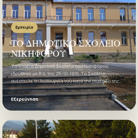
Εμπειρία
ΤΟ ΔΗΜΟΤΙΚΟ ΣΧΟΛΕΙΟ
ΝΙΚΗΦΟΡΟΥ
Το 1/τάξιο Δημοτικό Σχολείο του Νικηφόρου
ιδρύθηκε με Β.Δ. της 25-10-1915. Το Σχολείο
ανέστειλε τη λειτουργία του κατά την περίοδο της
πρώτης Βουλγαρικής κατοχής (1916-1918)
Εξερεύνηση
→