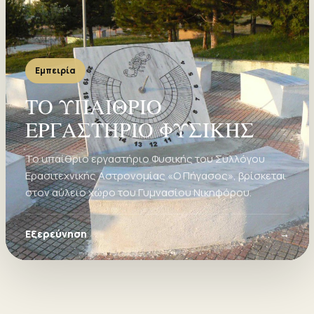
Εμπειρία
ΤΟ ΥΠΑΙΘΡΙΟ
ΕΡΓΑΣΤΗΡΙΟ ΦΥΣΙΚΗΣ
Το υπαίθριο εργαστήριο Φυσικής του Συλλόγου
Ερασιτεχνικής Αστρονομίας «Ο Πήγασος», βρίσκεται
στον αύλειο χώρο του Γυμνασίου Νικηφόρου.
Εξερεύνηση
→