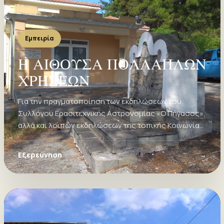
Εμπειρία
Η ΑΙΘΟΥΣΑ ΠΟΛΛΑΠΛΩΝ
ΧΡΗΣΕΩΝ
Για την πραγματοποίηση των εκδηλώσεων του
Συλλόγου Ερασιτεχνικής Αστρονομίας «Ο Πήγασος»,
αλλά και λοιπών εκδηλώσεων της τοπικής Κοινωνίας,
το Δημοτικό Διαμέρισμα Νικηφόρου διαθέτει μια
σύγχρονη αίθουσα πολλαπλών χρήσεων
Εξερεύνηση
→