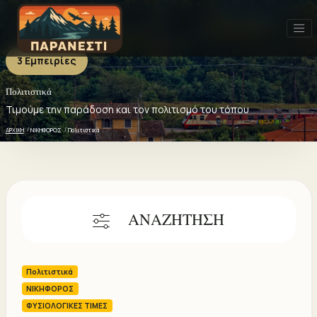
3 Εμπειρίες
Πολιτιστικά
Πολιτιστικά - 3 ΕΜΠΕΙΡΙΕΣ
Πρόσφατα
Δημοφιλή
Καλύτερη αξιολόγηση
Τιμούμε την παράδοση και τον πολιτισμό του τόπου
ΑΡΧΙΚΗ
ΝΙΚΗΦΟΡΟΣ
Πολιτιστικά
ΑΝΑΖΗΤΗΣΗ
Πολιτιστικά
ΝΙΚΗΦΟΡΟΣ
ΦΥΣΙΟΛΟΓΙΚΕΣ ΤΙΜΕΣ