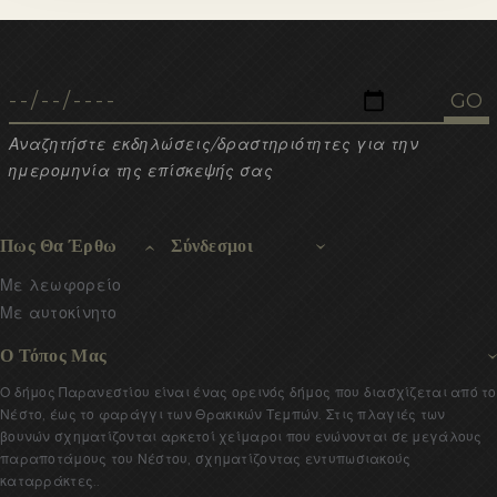
Αναζητήστε εκδηλώσεις/δραστηριότητες για την
ημερομηνία της επίσκεψής σας
Πως Θα Έρθω
Σύνδεσμοι
Με λεωφορείο
Με αυτοκίνητο
Ο Τόπος Μας
Ο δήμος Παρανεστίου είναι ένας ορεινός δήμος που διασχίζεται από το
Νέστο, έως το φαράγγι των Θρακικών Τεμπών. Στις πλαγιές των
βουνών σχηματίζονται αρκετοί χείμαροι που ενώνονται σε μεγάλους
παραποτάμους του Νέστου, σχηματίζοντας εντυπωσιακούς
καταρράκτες..